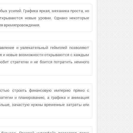
обых усилий. Графика яркая, механика проста, но
 открываются новые уровни. Однако некоторые
для времяпровождения.
равление и увлекательный геймплей позволяют
ия и новые возможности открываются с каждым
юбит стратегии и не боится потратить немного
остью строить финансовую империю прямо с
атегии и планированию, а графика и анимация
альше, зачастую нужны временные затраты или
 бизнеса. Простой интерфейс позволяет легко