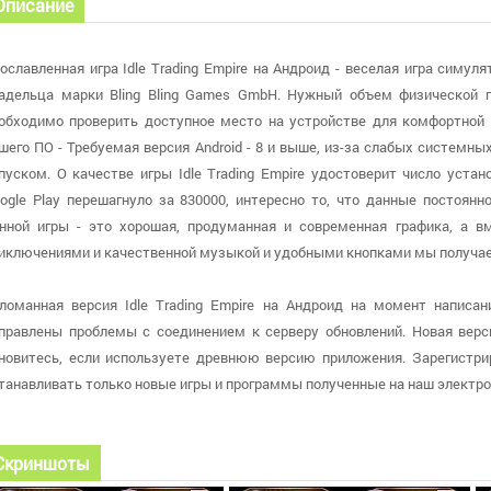
Описание
ославленная игра Idle Trading Empire на Андроид - веселая игра симул
адельца марки Bling Bling Games GmbH. Нужный объем физической 
обходимо проверить доступное место на устройстве для комфортной 
шего ПО - Требуемая версия Android - 8 и выше, из-за слабых системн
пуском. О качестве игры Idle Trading Empire удостоверит число уст
ogle Play перешагнуло за 830000, интересно то, что данные постоянн
нной игры - это хорошая, продуманная и современная графика, а 
иключениями и качественной музыкой и удобными кнопками мы получае
ломанная версия Idle Trading Empire на Андроид на момент написани
правлены проблемы с соединением к серверу обновлений. Новая верси
новитесь, если используете древнюю версию приложения. Зарегистрир
танавливать только новые игры и программы полученные на наш электро
Скриншоты