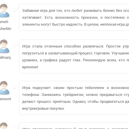
Забавная игра для тех, кто любит развивать бизнес без ос
затягивает. Есть возможность прокачки, и постепенно
ameli-
элементы могут быстро надоесть. В целом, неплохая игра 
sher664
Игра стала отличным способом развлечься. Простое уп
погрузиться в захватывающий процесс торговли. Улучшен
allmanj
уровнем, а графика радует глаз. Рекомендую всем, кто л
времени!
Игра подкупает своим простым геймплеем и возможн
телефона. Занимаясь трейдингом, можно предаваться стр
annsmith77
делают процесс приятным. Однако, чтобы продвигаться д
внутриигровые покупки.
Игра предлагает интересный опыт торговли и развития