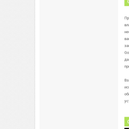
Пр
вл
не
ва
за
Go
да
пр
Вз
ис
об
ус