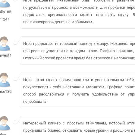
погружаться в процесс, а возможности для прокачки пер
alla185-
недостаток оригинальности может вызывать скуку. 
71247
времяпрепровождения на мобильном.
Игра предлагает интересный подход к жанру. Механика про
прогресс ощущается на каждом этапе. Графика приятная,
awest1
Отличный способ провести время без стрессов и напряжени
Игра захватывает своим простым и увлекательным геймп
почувствовать себя настоящим магнатом. Графика прия
axe1808993
способ расслабиться и получить удовольствие от уп
попробовать!
Интересный кликер с простым геймплеем, который отли
прокачивать бизнес, открывать новые уровни и расширять 
alex-