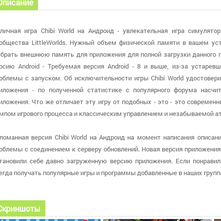
Описание
личная игра Chibi World на Андроид - увлекательная игра симулято
общества LittleWorlds. Нужный объем физической памяти в вашем ус
брать внешнюю память для приложения для полной загрузки данного п
рсию Android - Требуемая версия Android - 8 и выше, из-за устаре
облемы с запуском. Об исключительности игры Chibi World удостовери
иложения - по полученной статистике с популярного форума насчит
иложения. Что же отличает эту игру от подобных - это - это совреме
мпом игрового процесса и классическим управлением и незабываемой а
ломанная версия Chibi World на Андроид на момент написания описани
облемы с соединением к серверу обновлений. Новая версия приложения б
тановили себе давно загруженную версию приложения. Если понравила
егда получать популярные игры и программы добавленные в наших групп
Скриншоты