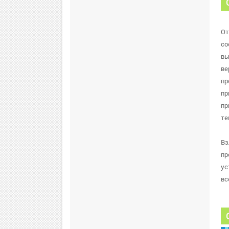
От
со
вы
ве
пр
пр
пр
те
Вз
пр
ус
вс