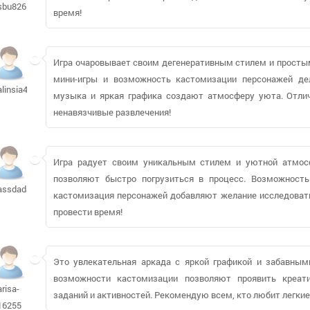
sbu826
время!
Игра очаровывает своим дегенеративным стилем и просты
мини-игры и возможность кастомизации персонажей де
alinsia497
музыка и яркая графика создают атмосферу уюта. Отли
ненавязчивые развлечения!
Игра радует своим уникальным стилем и уютной атмосф
позволяют быстро погрузиться в процесс. Возможнос
assdada51
кастомизация персонажей добавляют желание исследовать.
провести время!
Это увлекательная аркада с яркой графикой и забавными
возможности кастомизации позволяют проявить креати
arisa-
заданий и активностей. Рекомендую всем, кто любит легки
16255