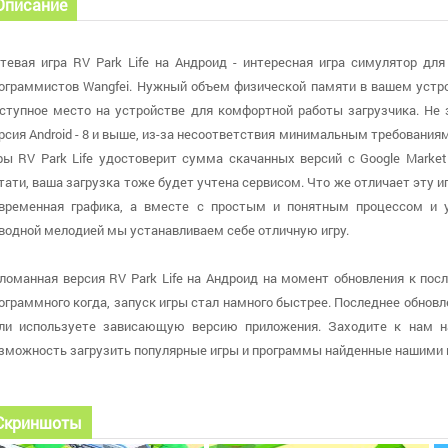
Описание
тевая игра RV Park Life на Андроид - интересная игра симулятор дл
ограммистов Wangfei. Нужный объем физической памяти в вашем устро
ступное место на устройстве для комфортной работы загрузчика. Не 
рсия Android - 8 и выше, из-за несоответствия минимальным требования
ры RV Park Life удостоверит сумма скачанных версий с Google Market
тати, ваша загрузка тоже будет учтена сервисом. Что же отличает эту иг
временная графика, а вместе с простым и понятным процессом и 
водной мелодией мы устанавливаем себе отличную игру.
ломанная версия RV Park Life на Андроид на момент обновления к после
ограммного когда, запуск игры стал намного быстрее. Последнее обновлени
ли используете зависающую версию приложения. Заходите к нам н
зможность загрузить популярные игры и программы найденные нашими
Скриншоты