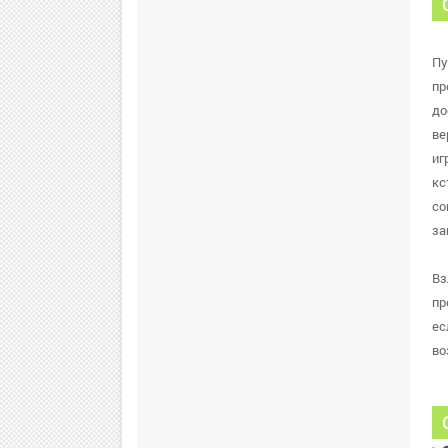
Пу
пр
до
ве
иг
кс
со
за
Вз
пр
ес
во