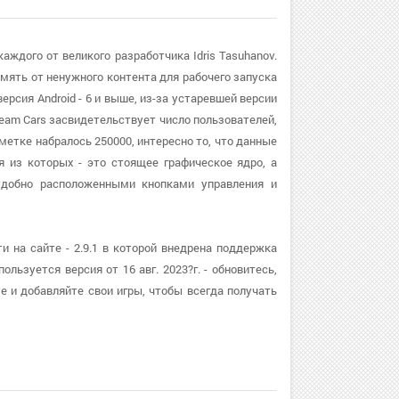
аждого от великого разработчика Idris Tasuhanov.
мять от ненужного контента для рабочего запуска
рсия Android - 6 и выше, из-за устаревшей версии
eam Cars засвидетельствует число пользователей,
метке набралось 250000, интересно то, что данные
я из которых - это стоящее графическое ядро, а
добно расположенными кнопками управления и
 на сайте - 2.9.1 в которой внедрена поддержка
льзуется версия от 16 авг. 2023?г. - обновитесь,
е и добавляйте свои игры, чтобы всегда получать