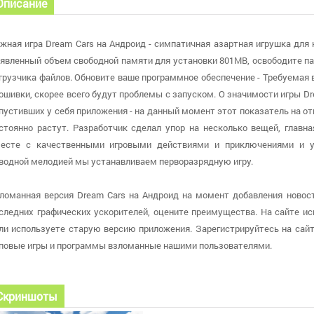
Описание
жная игра Dream Cars на Андроид - симпатичная азартная игрушка для к
явленный объем свободной памяти для установки 801MB, освободите па
грузчика файлов. Обновите ваше программное обеспечение - Требуемая ве
ошивки, скорее всего будут проблемы с запуском. О значимости игры Dr
пустивших у себя приложения - на данный момент этот показатель на от
стоянно растут. Разработчик сделал упор на несколько вещей, главна
есте с качественными игровыми действиями и приключениями и у
водной мелодией мы устанавливаем перворазрядную игру.
ломанная версия Dream Cars на Андроид на момент добавления новости
следних графических ускорителей, оцените преимущества. На сайте испо
ли используете старую версию приложения. Зарегистрируйтесь на сайт
повые игры и программы взломанные нашими пользователями.
Скриншоты