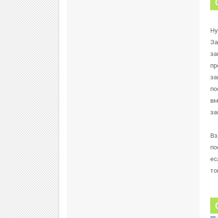
Ну
За
за
пр
за
по
вм
за
Вз
по
ес
то