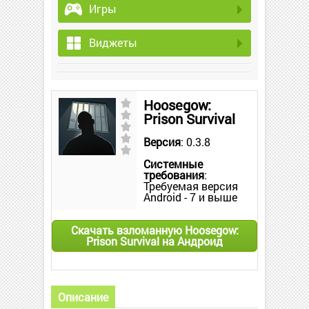
Игры
Виджеты
Hoosegow:
Prison Survival
Версия
: 0.3.8
Системные
требования
:
Требуемая версия
Android - 7 и выше
Скачать взломанную Hoosegow:
Prison Survival на Андроид
Описание