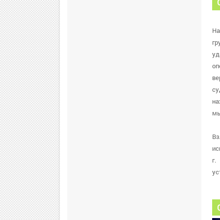
На
гр
уд
оп
ве
су
на
мы
Вз
ис
г.
ус