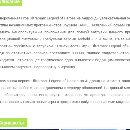
Описание
вороченная игра Ultraman: Legend of Heroes на Андроид - увлекательная
уппы независимых программистов JoyMore GAME. Заявленный объем сво
алить неиспользуемые приложения для полной загрузки данного пр
ерационной системы - Требуемая версия Android - 7 и выше, из-за 
роятны проблемы с запуском. О значимости игры Ultraman: Legend of He
дя по статистике сервиса составляет 800000, главное свидетельство 
ходится - это стоящее графическое ядро, а вместе с бодрящим сюжет
 можем загрузить первосортную игрушку.
ломанная версия Ultraman: Legend of Heroes на Андроид на момент напис
правлены проблемы с соединением к серверу обновлений. На данный мом
 - обновитесь, если используете морально устаревшую версию п
танавливать только новые игры и программы найденные нашими модера
Скриншоты