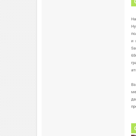
На
Ну
по
и 
Sa
65
гр
ат
Вз
ме
да
пр