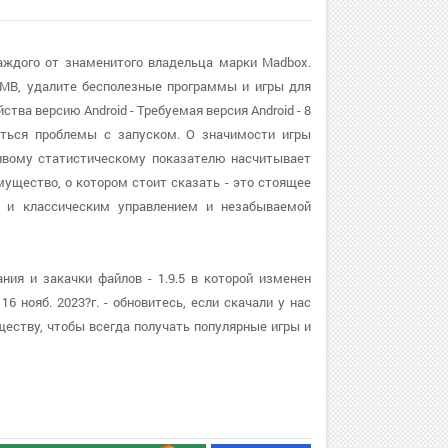
каждого от знаменитого владельца марки Madbox.
MB, удалите бесполезные программы и игры для
тва версию Android - Требуемая версия Android - 8
иться проблемы с запуском. О значимости игры
чивому статистическому показателю насчитывает
мущество, о котором стоит сказать - это стоящее
 и классическим управлением и незабываемой
ния и закачки файлов - 1.9.5 в которой изменен
6 нояб. 2023?г. - обновитесь, если скачали у нас
еству, чтобы всегда получать популярные игры и