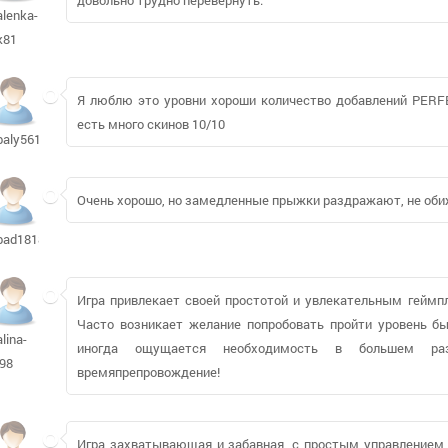
alenka-
k81
Я люблю это уровни хороши количество добавлений PERFE
есть много скинов 10/10
baly56193
Очень хорошо, но замедленные прыжки раздражают, не обиж
bad181800
Игра привлекает своей простотой и увлекательным геймпл
Часто возникает желание попробовать пройти уровень бы
alina-
иногда ощущается необходимость в большем раз
j98
времяпрепровождение!
Игра захватывающая и забавная, с простым управлением и