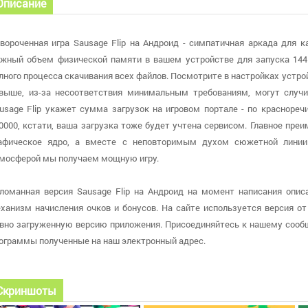
Описание
вороченная игра Sausage Flip на Андроид - симпатичная аркада для 
жный объем физической памяти в вашем устройстве для запуска 144
лного процесса скачивания всех файлов. Посмотрите в настройках устройс
выше, из-за несоответствия минимальным требованиям, могут случ
usage Flip укажет сумма загрузок на игровом портале - по красноре
0000, кстати, ваша загрузка тоже будет учтена сервисом. Главное преи
афическое ядро, а вместе с неповторимым духом сюжетной линии
мосферой мы получаем мощную игру.
ломанная версия Sausage Flip на Андроид на момент написания описа
ханизм начисления очков и бонусов. На сайте используется версия от 1
вно загруженную версию приложения. Присоединяйтесь к нашему сообщ
ограммы полученные на наш электронный адрес.
Скриншоты