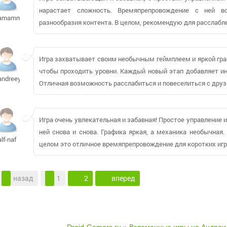
нарастает сложность. Времяпрепровождение с ней вс
amammadli563
разнообразия контента. В целом, рекомендую для расслабле
Игра захватывает своим необычным геймплеем и яркой граф
чтобы проходить уровни. Каждый новый этап добавляет и
andreey99910
Отличная возможность расслабиться и повеселиться с дру
Игра очень увлекательная и забавная! Простое управление
ней снова и снова. Графика яркая, а механика необычная
alf-naf
целом это отличное времяпрепровождение для коротких игр
назад
1
2
вперед
Droid-Gamers.ru
»
Взломанные игры на Андрои