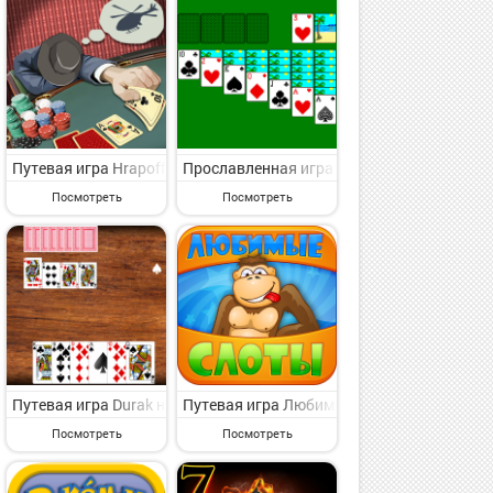
для каждого от великого владельца марки CardGames Studio. Заяв
- веселая азартная игрушка для классного времяпровождения от с
карточная игра) на Андроид - представляющая интерес азартная и
Путевая игра Hrapoff - игра Храп и Свара на Андроид - интере
Прославленная игра Косынки на Андроид 
Посмотреть
Посмотреть
ерес азартная игрушка для искушенного пользователя от славног
д - интересная азартная игрушка для избранных от великого игро
нс: океан голубой на Андроид - симпатичная азартная игрушка для
Путевая игра Durak на Андроид - симпатичная азартная игрушка
Путевая игра Любимые слоты на Андроид 
Посмотреть
Посмотреть