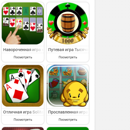
мпатичная азартная игрушка для каждого от великого владельца ма
импатичная азартная игрушка для каждого от знаменитого владель
ld Classic Vegas Slots на Андроид - симпатичная азартная игрушк
Навороченная игра косынка на Андроид - веселая азартная игр
Путевая игра Тысяча (Клуб 1000) на Анд
Посмотреть
Посмотреть
ставляющая интерес азартная игрушка для искушенного пользоват
роид - интересная азартная игрушка для избранных от славного г
урак — карточная игра на Андроид - интересная азартная игрушка
Отличная игра Solitaire на Андроид - интересная азартная игру
Прославленная игра Keks slot machine н
Посмотреть
Посмотреть