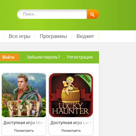
Все игры
Программы
Виджет
Забыли пароль?
Регистрация
я интерес азартная игрушка для искушенного пользователя от сл
ы на Андроид - представляющая интерес азартная игрушка для иск
King: Dragon Wars на Андроид - симпатичная азартная игрушка дл
Доступная игра Мачу-Пикчу пасьянс на Андроид - веселая азар
Доступная игра Lucky Haunter Slots на А
Посмотреть
Посмотреть