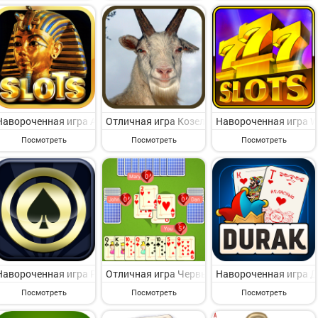
Навороченная игра Ancient Egypt Casino Slot Game на Андроид - си
Отличная игра Козел Онлайн на Андроид - с
Навороченная игра Wi
Посмотреть
Посмотреть
Посмотреть
Навороченная игра Poker House - Texas Holdem на Андроид - пред
Отличная игра Червы для мобильных на Анд
Навороченная игра Д
Посмотреть
Посмотреть
Посмотреть