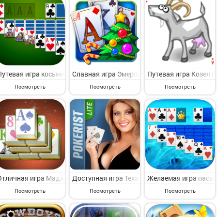
Путевая игра косынка на Андроид - симпатичная азартная игрушка 
Славная игра Эмерланд пасьянс на Андроид 
Путевая игра Козел (
Посмотреть
Посмотреть
Посмотреть
Отличная игра Mаджонг пасьянс на Андроид - представляющая инт
Доступная игра Texas Poker Lite на Андрои
Желаемая игра пасья
Посмотреть
Посмотреть
Посмотреть