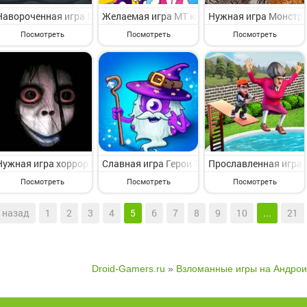
Навороченная игра Metal Fire - Space Invader на Андроид - весел
Желаемая игра MT ковбойские западные игр
Нужная игра Монстр 
Посмотреть
Посмотреть
Посмотреть
Нужная игра хоррор игры на выживание ужас на Андроид - симпат
Славная игра Герои Три-В-Ряд на Андроид - 
Прославленная игра N
Посмотреть
Посмотреть
Посмотреть
назад
1
2
3
4
5
6
7
8
9
10
...
21
Droid-Gamers.ru
»
Взломанные игры на Андрои