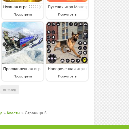
ая приключенческая игрушка для классного времяпровождения от в
ы на Андроид - веселая приключенческая игрушка для классного 
Динозавр vs Годзилла на Андроид - увлекательная приключенческа
Нужная игра ?????(G&D) - ??? ?? ??? на Андроид - увлекательна
Путевая игра Монстр бег: прыгай или ум
Посмотреть
Посмотреть
ичная приключенческая игрушка для каждого от мирового разрабо
симпатичная приключенческая игрушка для каждого от видного раз
ick's Sprint - Escape Miss T на Андроид - увлекательная приключ
Прославленная игра снежные гонки на квадроциклах на Андроид
Навороченная игра Собака Pet Husky Ani
Посмотреть
Посмотреть
вперед
д
»
Квесты
» Страница 5