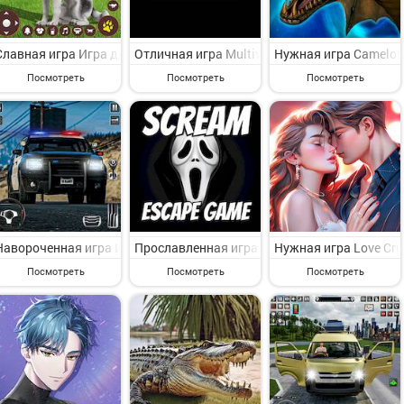
Славная игра Игра для симулятора собак на Андроид - увлекатель
Отличная игра Multiverse на Андроид - пре
Нужная игра Camelot:
Посмотреть
Посмотреть
Посмотреть
Навороченная игра Игры полицейские машины 3d на Андроид - инт
Прославленная игра Scream: Escape from Gho
Нужная игра Love Cr
Посмотреть
Посмотреть
Посмотреть