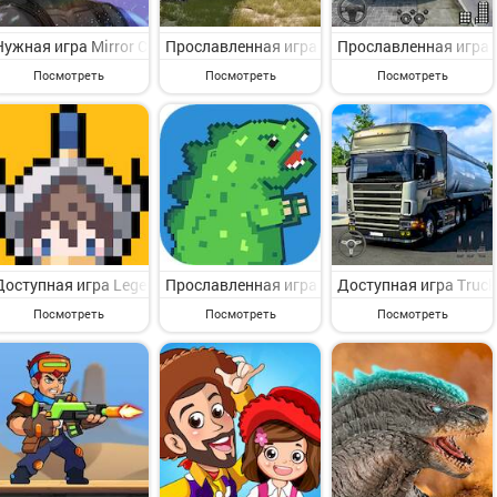
Нужная игра Mirror City: Save Your Love на Андроид - веселая пр
Прославленная игра Охота крокодил игра н
Прославленная игра 
Посмотреть
Посмотреть
Посмотреть
Доступная игра Legendary.io на Андроид - симпатичная приключен
Прославленная игра Legendary Monster на 
Доступная игра Truck
Посмотреть
Посмотреть
Посмотреть