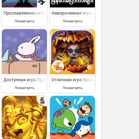
иключенческая игрушка для классного времяпровождения от видног
а Андроид - веселая приключенческая игрушка для классного врем
Van Simulator Games Indian Van на Андроид - представляющая инт
Прославленная игра Savior x Survivor на Андроид - симпатична
Навороченная игра Apyar Kar All Kar Loe
Посмотреть
Посмотреть
ческая игрушка для каждого от славного игрового сообщества EIG
Андроид - веселая приключенческая игрушка для классного время
 Simulator Euro Truck 3d на Андроид - симпатичная приключенчес
Доступная игра Приключения Цуки 2 на Андроид - интересная пр
Отличная игра Хроники Хэллоуина 2 f2p 
Посмотреть
Посмотреть