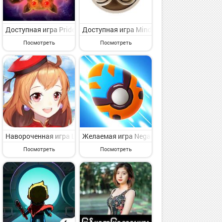
ная приключенческая игрушка для опытных игроков от славного ра
дставляющая интерес приключенческая игрушка для искушенного по
 The Green Knight на Андроид - интересная приключенческая игруш
Доступная игра Pride and Prejudice Blood Ties на Андроид - пр
Доступная игра Mindbugs на Андроид - в
Посмотреть
Посмотреть
ересная приключенческая игрушка для избранных от видного груп
st Face на Андроид - веселая приключенческая игрушка для классн
ush: любовь истории на Андроид - веселая приключенческая игруш
Навороченная игра Legend of Demon Spirits на Андроид - симпат
Желаемая игра Negamons: Monster Traine
Посмотреть
Посмотреть