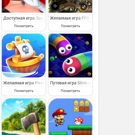
тельная приключенческая игрушка для опытных игроков от мирового
д - симпатичная приключенческая игрушка для каждого от славног
ner: Build & Craft Game на Андроид - симпатичная приключенческ
Доступная игра Записки Искателя на Андроид - представляющая
Желаемая игра FPS Commando Game - Batt
Посмотреть
Посмотреть
люченческая игрушка для каждого от видного владельца марки iGo
тавляющая интерес приключенческая игрушка для искушенного поль
 The Enemy Within на Андроид - симпатичная приключенческая игр
Желаемая игра PirateCaptain на Андроид - увлекательная прикл
Путевая игра Slink.io - Игры со змеями 
Посмотреть
Посмотреть