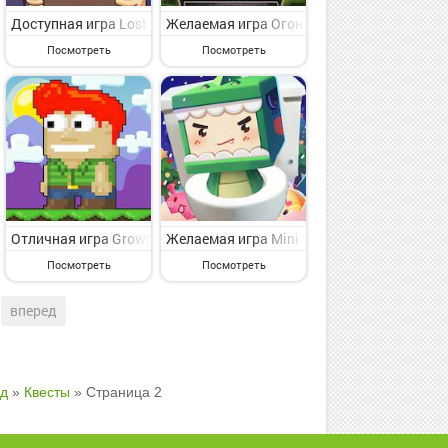
ская игрушка для классного времяпровождения от славного разраб
oic на Андроид - интересная приключенческая игрушка для избра
Out на Андроид - представляющая интерес приключенческая игруш
Доступная игра Lost in Play на Андроид - веселая приключенче
Желаемая игра Огонь и Вода: Игры Онлай
Посмотреть
Посмотреть
нческая игрушка для избранных от великого игрового сообщества 
P Game на Андроид - симпатичная приключенческая игрушка для ка
оррор-игра онлайн на Андроид - интересная приключенческая игру
Отличная игра Growtopia на Андроид - веселая приключенческа
Желаемая игра Mini World: CREATA на Ан
Посмотреть
Посмотреть
вперед
д
»
Квесты
» Страница 2