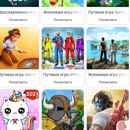
Прославленная игра LOST in BLUE на Андроид - увлекательная при
Желаемая игра Utopia: Origin на Андроид -
Путевая игра Spring 
Посмотреть
Посмотреть
Посмотреть
Путевая игра Island Hoppers: Ферма на Андроид - симпатичная п
Путевая игра Offline Clash Squad Shooter 
Желаемая игра Игры 
Посмотреть
Посмотреть
Посмотреть