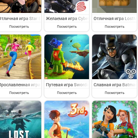
Отличная игра Star Equestrian - Horse Ranch на Андроид - увлека
Желаемая игра Cyber Hunter Lite на Андрои
Отличная игра LostMi
Посмотреть
Посмотреть
Посмотреть
Прославленная игра Street Chaser на Андроид - симпатичная прик
Путевая игра Swordigo на Андроид - предс
Славная игра Batman:
Посмотреть
Посмотреть
Посмотреть