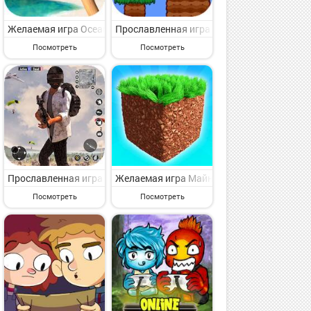
ключенческая игрушка для опытных игроков от славного игрового с
 представляющая интерес приключенческая игрушка для искушенного
Valley: Ферма симулятор на Андроид - веселая приключенческая и
Желаемая игра Ocean Is Home: Survival Island на Андроид - инт
Прославленная игра Bob World Супер ден
Посмотреть
Посмотреть
риключенческая игрушка для каждого от знаменитого группы неза
3D на Андроид - веселая приключенческая игрушка для классного в
на выживание на острове на Андроид - веселая приключенческая 
Прославленная игра КРИТИЧЕСКИЙ УДАР WW2 СТРЕЛКА на Андроид
Желаемая игра Майн Блок Крафт: Планет 
Посмотреть
Посмотреть