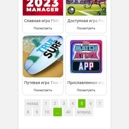
Славная игра FMU - Football Manager Game на Андроид
Доступная игра Реални футболн
Посмотреть
Посмотреть
Путевая игра True Surf на Андроид - представляющая
Прославленная игра Match Attax
Посмотреть
Посмотреть
назад
1
2
3
4
5
6
7
8
9
10
...
40
вперед