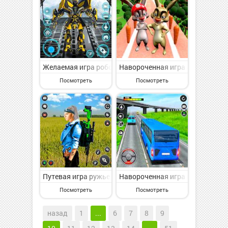
Желаемая игра робот игры - война роботов 3D на Анд
Навороченная игра Subway Runn
Посмотреть
Посмотреть
Путевая игра ружье стрельба ружье игры 2022 на Анд
Навороченная игра игры вожден
Посмотреть
Посмотреть
назад
1
...
6
7
8
9