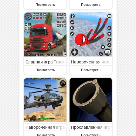
Посмотреть
Посмотреть
Славная игра Truck Simulator - Offroad Game на Анд
Навороченная игра StickMan Ro
Посмотреть
Посмотреть
Навороченная игра Война с боевым кораблем на Андр
Прославленная игра TowerBall: 
Посмотреть
Посмотреть