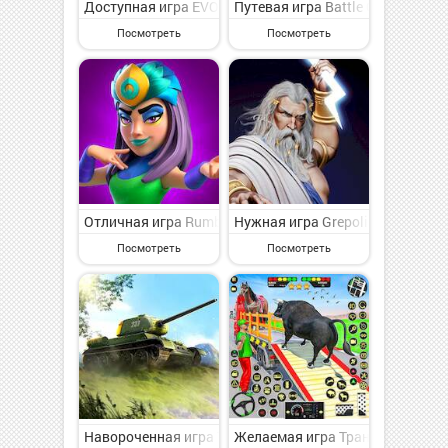
Доступная игра EVO Wars на Андроид - веселая стра
Путевая игра Battle Cubes на А
Посмотреть
Посмотреть
Отличная игра Rumble Rivals Tower Defense TD на Ан
Нужная игра Grepolis на Андро
Посмотреть
Посмотреть
Навороченная игра Tanks Charge: Онлайн PvP Арена н
Желаемая игра Транспортные ди