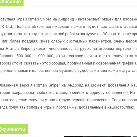
Описание
ступная игра Hitman Sniper на Андроид - интересный экшен для избра
IX Ltd. Полный объем занимаемой памяти будет составлять зависи
нужного контента для комфортной работы загрузчика. Обновите ваше про
1 или более поздняя, из-за слабых системных параметров, очень вер
ры Hitman Sniper укажет численность загрузок на игровом портале -
бралось 500 000–1 000 000, стоит согласиться, что это количество 
тором стоит сказать - это хорошая, продуманная и современная график
приключениями и качественной музыкой и удобными кнопками мы устан
ломанная версия Hitman Sniper на Андроид на момент добавления наш
торой исправлены проблемы с соединением к серверу обновлений. На с
новитесь, если скачали у нас старую версию приложения. Если понрави
егда получать топовые игры и программы добавленные в наших группах.
Скриншоты