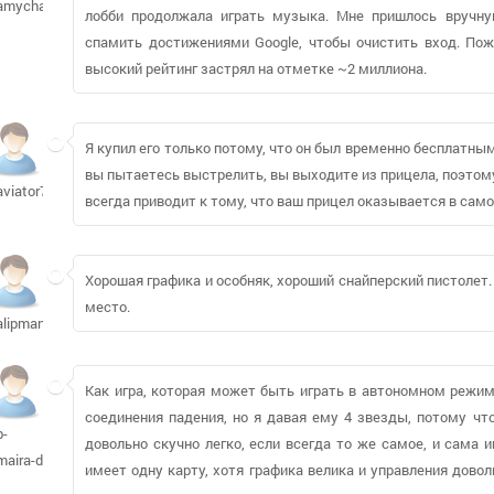
amychan3
лобби продолжала играть музыка. Мне пришлось вручну
спамить достижениями Google, чтобы очистить вход. Пож
высокий рейтинг застрял на отметке ~2 миллиона.
Я купил его только потому, что он был временно бесплатны
вы пытаетесь выстрелить, вы выходите из прицела, поэтому
aviator716
всегда приводит к тому, что ваш прицел оказывается в само
Хорошая графика и особняк, хороший снайперский пистолет. 
место.
alipman220
Как игра, которая может быть играть в автономном режиме
соединения падения, но я давая ему 4 звезды, потому что
b-
довольно скучно легко, если всегда то же самое, и сама 
maira-d
имеет одну карту, хотя графика велика и управления довол