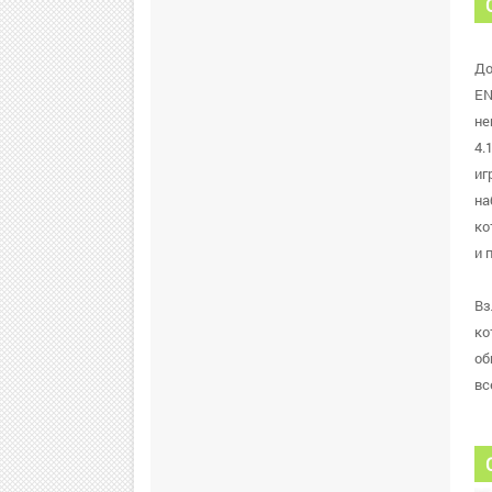
До
EN
не
4.
иг
на
ко
и 
Вз
ко
об
вс