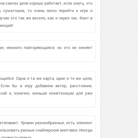
 на самом деле хорошо работает, если знать, что
 суматошна, то очень легко перейти к игре и
чае это так же весело, как и через час. Факт в
сающая!
ая, немного повторяющаяся, но это не меняет
щейся. Одна и та же карта, одни и те же цели,
 Если бы в игру добавили ветер, расстояние,
ссий и, конечно, меньше монетизации для уже
атягивает. Уровни разнообразные, есть элемент
пользовать разные снайперские винтовки. Иногда
 провести время.