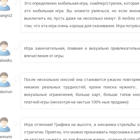
Это определенно мобильная игра, снайпер/стрелок, которая
это мобильная игра. Вы можете увлечься, но если жизнь
bargro2001
выключить ее, пусть даже на несколько минут. В любом слу
том, что эта игра очень хороша для скачивания. Игра потря
Игра замечательная, плавная и визуально привлекательн
впечатления от игры.
alreidtx471
После нескольких миссий она становится ужасно повторяю
никаких реальных трудностей, кроме поиска нужного...
alexturvey178
визуальные ограничения, больше карт, больше типов ми
платной игры (несмотря на частые 100%-ные продажи)
Игра отличная! Графика на высоте, а механика стрельбы з
стратегии. Приятно, что можно прокачивать персонажа и ис
annumiro
не хватает сюжета, но для фанатов жанра - отличный способ