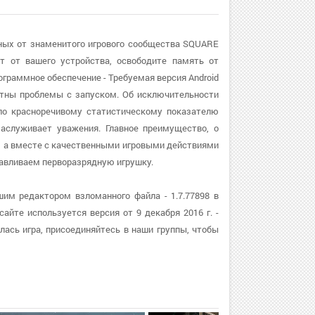
нных от знаменитого игрового сообщества SQUARE
т от вашего устройства, освободите память от
граммное обеспечение - Требуемая версия Android
оятны проблемы с запуском. Об исключительности
 по красноречивому статистическому показателю
заслуживает уважения. Главное преимущество, о
а, а вместе с качественными игровыми действиями
авливаем перворазрядную игрушку.
им редактором взломанного файла - 1.7.77898 в
айте используется версия от 9 декабря 2016 г. -
лась игра, присоединяйтесь в наши группы, чтобы