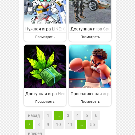
Нужная игра LINE: Gundam Wars на Андроид - интерес
Доступная игра Space Gangster
Посмотреть
Посмотреть
Доступная игра Hempire - Plant Growing Game на Анд
Прославленная игра Boxing Gym
Посмотреть
Посмотреть
назад
1
...
3
4
5
6
7
8
9
10
11
...
55
вперед