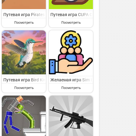
увлекательная игра симулятор для опытных игроков от мирового 
дроид - представляющая интерес игра симулятор для искушенного п
iral на Андроид - симпатичная игра симулятор для каждого от слав
Путевая игра Pirates & Forts & Ocean Waves на Андроид - весел
Путевая игра CUPA CLICKER на Андроид -
Посмотреть
Посмотреть
гра симулятор для избранных от видного владельца марки CookApps
- увлекательная игра симулятор для опытных игроков от великого
e Tycoon на Андроид - представляющая интерес игра симулятор дл
Путевая игра Bird Kind на Андроид - интересная игра симулято
Желаемая игра Sim Life - Business Simul
Посмотреть
Посмотреть