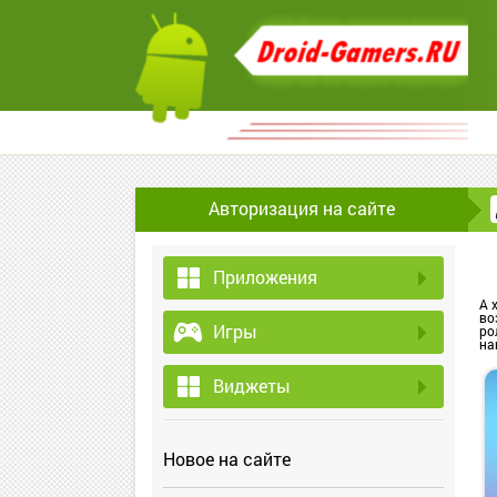
Авторизация на сайте
Приложения
А 
во
Игры
ро
на
Виджеты
Новое на сайте