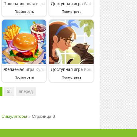
мулятор для классного времяпровождения от мирового игрового со
ulator на Андроид - веселая игра симулятор для классного времяп
mulator crow brawl stars на Андроид - симпатичная игра симулят
Прославленная игра Block City 3D: Игра Симулятор на Андроид 
Доступная игра Watch Pet: виртуальный п
Посмотреть
Посмотреть
а симулятор для избранных от славного разработчика ZeptoLab. З
ые игры на Андроид - веселая игра симулятор для классного вре
ground 3D / Плэйграунд 3Д на Андроид - интересная игра симулят
Желаемая игра Кулинарная Лихорадка Короля на Андроид - пред
Доступная игра Кошачий клуб: Собирайте
Посмотреть
Посмотреть
55
вперед
»
Симуляторы
» Страница 8