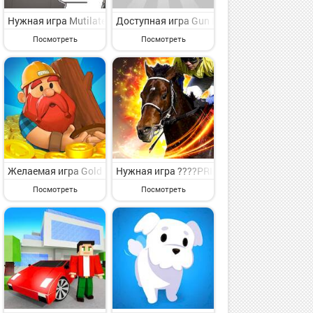
ельная игра симулятор для опытных игроков от мирового игрового
rs на Андроид - увлекательная игра симулятор для опытных игроко
?????? на Андроид - симпатичная игра симулятор для каждого от 
Нужная игра Mutilate Ragdoll на Андроид - увлекательная игра
Доступная игра Gun Maker - настройка и
Посмотреть
Посмотреть
я игра симулятор для классного времяпровождения от славного гр
ers на Андроид - веселая игра симулятор для классного времяпров
a Baking Kids Games на Андроид - увлекательная игра симулятор д
Желаемая игра Gold Valley - Idle Lumber Inc на Андроид - пред
Нужная игра ????PRIDE на Андроид - сим
Посмотреть
Посмотреть