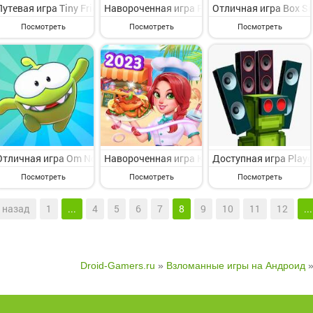
Путевая игра Tiny Friends Тамагочи на Андроид - веселая игра си
Навороченная игра Real Tractor Farming Sim
Отличная игра Box Si
Посмотреть
Посмотреть
Посмотреть
Отличная игра Om Nom Run 2 Parkour на Андроид - интересная игр
Навороченная игра Kitchen Crush: кулинарн
Доступная игра Play
Посмотреть
Посмотреть
Посмотреть
назад
1
...
4
5
6
7
8
9
10
11
12
...
Droid-Gamers.ru
»
Взломанные игры на Андроид