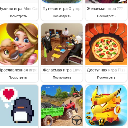
Нужная игра Mini Casino: Симулятор Казино на Андроид - увлекат
Путевая игра Olympus Box Simul: brawl sta
Желаемая игра ??? : 
Посмотреть
Посмотреть
Посмотреть
Прославленная игра Merge Island : Farm Day на Андроид - весела
Желаемая игра Lawyer Life 3D - Court Mast
Доступная игра Pizz
Посмотреть
Посмотреть
Посмотреть