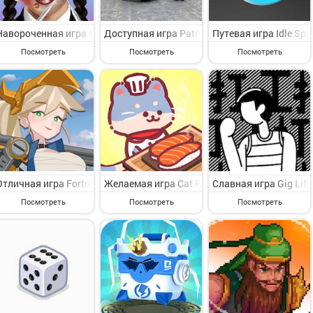
Навороченная игра Makeup Games& Игры для девочек на Андроид - 
Доступная игра Patrulhando o Brasil на Ан
Путевая игра Idle Sp
Посмотреть
Посмотреть
Посмотреть
Отличная игра Fortress Saga: AFK RPG на Андроид - интересная и
Желаемая игра Cat Restaurant на Андроид 
Славная игра Gig Lif
Посмотреть
Посмотреть
Посмотреть