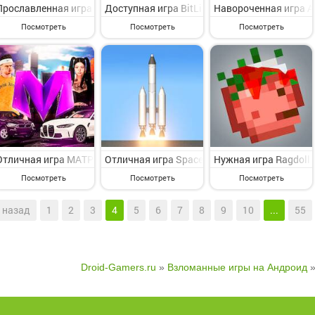
Прославленная игра Lovely Plants на Андроид - представляющая и
Доступная игра BitLife - Life Simulator на
Навороченная игра An
Посмотреть
Посмотреть
Посмотреть
Отличная игра МАТРЕШКА РП - Онлайн игра на Андроид - веселая 
Отличная игра Spaceflight Simulator на Ан
Нужная игра Ragdoll 
Посмотреть
Посмотреть
Посмотреть
назад
1
2
3
4
5
6
7
8
9
10
...
55
Droid-Gamers.ru
»
Взломанные игры на Андроид