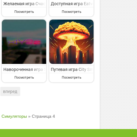
нтерес игра симулятор для искушенного пользователя от видного 
 Андроид - увлекательная игра симулятор для опытных игроков от в
imal Crossing: Pocket Camp на Андроид - увлекательная игра симу
Желаемая игра Счастливый Хот-пот на Андроид - представляющ
Доступная игра Eatventure на Андроид - 
Посмотреть
Посмотреть
игра симулятор для классного времяпровождения от знаменитого 
дроид - увлекательная игра симулятор для опытных игроков от зна
Playground на Андроид - веселая игра симулятор для классного в
Навороченная игра SAMP Mobile на Андроид - симпатичная игра
Путевая игра City Smash 2 на Андроид -
Посмотреть
Посмотреть
вперед
»
Симуляторы
» Страница 4