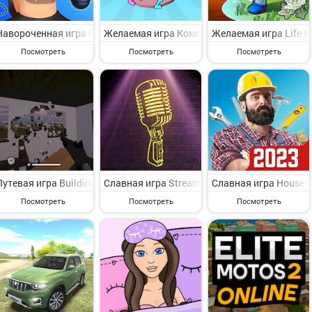
Навороченная игра Hair Tattoo: Барбершоп на Андроид - увлекате
Желаемая игра Компания Human Electric на
Желаемая игра Life B
Посмотреть
Посмотреть
Посмотреть
Путевая игра Building Destruction на Андроид - увлекательная иг
Славная игра Streamer Life Simulator на А
Славная игра House F
Посмотреть
Посмотреть
Посмотреть