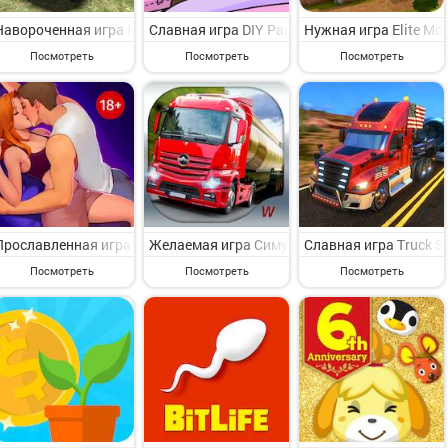
Навороченная игра Indian Cars Simulator 3D на Андроид - симпати
Славная игра DIY Paper Doll на Андроид - 
Нужная игра Elite M
Посмотреть
Посмотреть
Посмотреть
Прославленная игра LUV - игра-симулятор на Андроид - веселая и
Желаемая игра Симулятор грузовика: Европа
Славная игра Truck S
Посмотреть
Посмотреть
Посмотреть