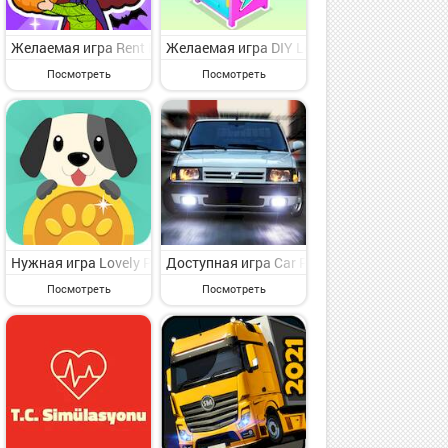
льная игра симулятор для опытных игроков от славного владельц
 Андроид - представляющая интерес игра симулятор для искушенно
ubble - My Little Planet на Андроид - интересная игра симулятор
Желаемая игра Rent Please!-Landlord Sim на Андроид - веселая
Желаемая игра DIY Locker 3D на Андроид
Посмотреть
Посмотреть
ра симулятор для опытных игроков от славного разработчика 180°.
ндроид - представляющая интерес игра симулятор для искушенного
lipper: Дизайн дома на Андроид - увлекательная игра симулятор 
Нужная игра Lovely Pet на Андроид - веселая игра симулятор д
Доступная игра Car Parking and Driving 
Посмотреть
Посмотреть