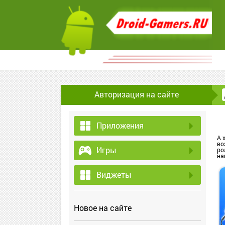
Авторизация на сайте
Приложения
А 
во
Игры
ро
на
Виджеты
Новое на сайте