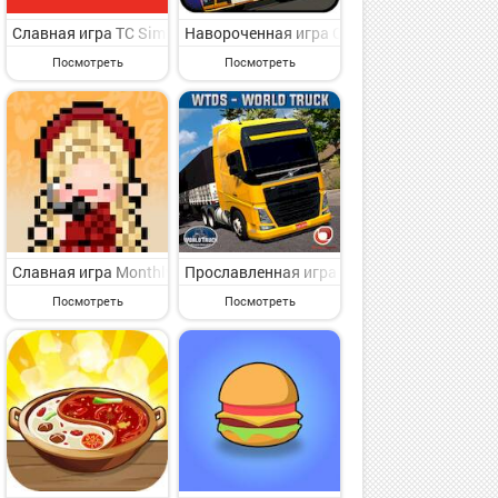
чная игра симулятор для каждого от славного группы независимых
представляющая интерес игра симулятор для искушенного пользов
otos 2 на Андроид - представляющая интерес игра симулятор для 
Славная игра TC Sim?lasyonu на Андроид - увлекательная игра
Навороченная игра Cargo Simulator 2021
Посмотреть
Посмотреть
гра симулятор для классного времяпровождения от мирового групп
 2 на Андроид - симпатичная игра симулятор для каждого от мир
imulator USA Revolution на Андроид - увлекательная игра симулят
Славная игра Monthly Entertainment на Андроид - увлекательна
Прославленная игра World Truck Driving 
Посмотреть
Посмотреть