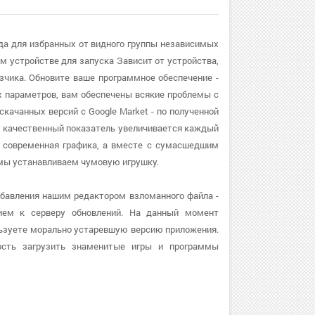
ада для избранных от видного группы независимых
м устройстве для запуска Зависит от устройства,
зчика. Обновите ваше программное обеспечение -
ых параметров, вам обеспечены всякие проблемы с
качанных версий с Google Market - по полученной
от качественный показатель увеличивается каждый
 и современная графика, а вместе с сумасшедшим
 мы устанавливаем чумовую игрушку.
бавления нашим редактором взломанного файла -
ием к серверу обновлений. На данный момент
ользуете морально устаревшую версию приложения.
ость загрузить знаменитые игры и программы