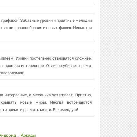
 графикой. Забавные уровни и приятные мелодии
хватает разнообразия и новых фишек. Несмотря
мплеем. Уровни постепенно становятся сложнее,
ет процесс интересным. Отлично убивает время,
головоломок!
ни интересные, а механика затягивает. Приятно,
ткрывать новые миры. Иногда встречаются
ести время и размять мозги. Рекомендую!
Андроид
»
Аркады