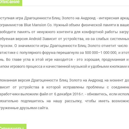
Описание
ступная игра Драгоценности Блиц Золото на Андроид - интересная арк
ограммистов Blue Mansion Co. Нужный объем физической памяти в ваше
вободите память от ненужного контента для комфортной работы загру
ебуемая версия Android Зависит от устройства, из-за слабых системн
пуском. О значимости игры Драгоценности Блиц Золото отметит число с
атистике с популярного форума перешагнуло за 500 000–1 000 000, и эт
нь. Во главе угла в этой игре находится - это хорошая, продуманная
мпом игрового процесса и качественной музыкой и удобными кнопками
ломанная версия Драгоценности Блиц Золото на Андроид на момент до
висит от устройства в которой исправлены проблемы с соединен
зработчики выложили файл от 6 декабря 2016 г. - обновитесь, если исп
язательно подпишитесь на нашу рассылку, чтобы иметь возможн
груженные друзьями сайта.
Скриншоты