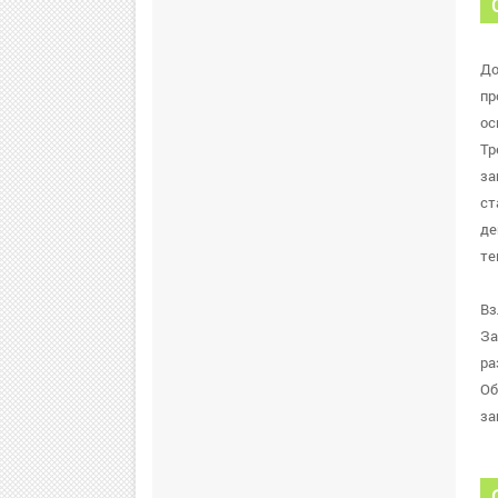
До
пр
ос
Тр
за
ст
де
те
Вз
За
ра
Об
за