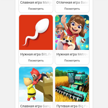
Славная игра Makyu-san: Casual Batting Game на Анд
Отличная игра Base Jump Wing 
Посмотреть
Посмотреть
Нужная игра BitLife DE - Lebenssimulation на Андрои
Нужная игра Metroville на Анд
Посмотреть
Посмотреть
Славная игра Gang Battle 3D на Андроид - веселая к
Путевая игра Big Farm: Mobile