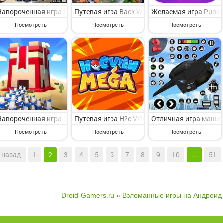
Навороченная игра Real Car Driving School Games на Андроид - п
Путевая игра Back Wars на Андроид - инте
Желаемая игра Punch 
Посмотреть
Посмотреть
Посмотреть
Навороченная игра Завоюйте Башню 2: битва замков на Андроид - 
Путевая игра H?c Vi?n MEGA на Андроид - в
Отличная игра машин
Посмотреть
Посмотреть
Посмотреть
назад
1
2
3
4
5
6
7
8
9
10
...
51
Droid-Gamers.ru
»
Взломанные игры на Андроид