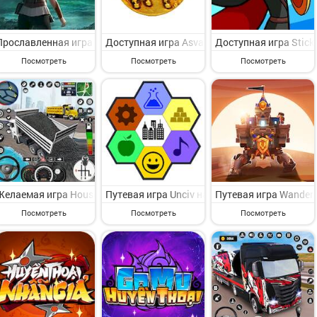
Прославленная игра Земля туманов на Андроид - представляющая и
Доступная игра Asva : A War Strategy game 
Доступная игра Stick
Посмотреть
Посмотреть
Посмотреть
Желаемая игра House Construction Simulator на Андроид - предст
Путевая игра Unciv на Андроид - интересна
Путевая игра Wanderi
Посмотреть
Посмотреть
Посмотреть