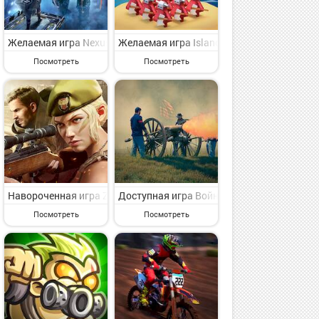
нтерес стратегия для искушенного пользователя от славного разр
на Андроид - представляющая интерес стратегия для искушенного п
man War: Stick Fight Army на Андроид - интересная стратегия для
Желаемая игра Nexus War: Civilization на Андроид - симпатичн
Желаемая игра Island War на Андроид - у
Посмотреть
Посмотреть
авляющая интерес стратегия для искушенного пользователя от сла
я стратегия для избранных от мирового владельца марки Yair Mor
ng Castle на Андроид - интересная стратегия для избранных от в
Навороченная игра Z Day:Герои из Стратегии Война на Андроид -
Доступная игра Война и Мир: MMO Стратег
Посмотреть
Посмотреть