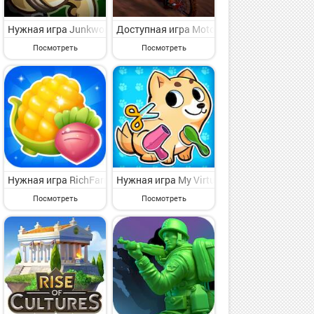
интерес стратегия для искушенного пользователя от видного игро
 - симпатичная стратегия для каждого от знаменитого владельца
Simulator - Truck Games на Андроид - увлекательная стратегия д
Нужная игра Junkworld - Tower Defense Game на Андроид - весе
Доступная игра Motocross Bike Racing Ga
Посмотреть
Посмотреть
ная стратегия для каждого от знаменитого разработчика StarFortu
ta на Андроид - веселая стратегия для классного времяпровожден
ождения тренера США 2022 на Андроид - веселая стратегия для кл
Нужная игра RichFarm на Андроид - веселая стратегия для клас
Нужная игра My Virtual Pet Shop: живот
Посмотреть
Посмотреть