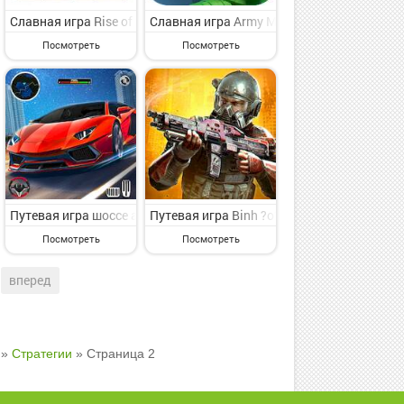
редставляющая интерес стратегия для искушенного пользователя о
ресная стратегия для избранных от видного владельца марки MDic
Club: Fights на Андроид - интересная стратегия для избранных о
Славная игра Rise of Cultures на Андроид - увлекательная стра
Славная игра Army Men Strike: Toy Wars 
Посмотреть
Посмотреть
симпатичная стратегия для каждого от видного владельца марки 
еселая стратегия для классного времяпровождения от знаменитог
а игры без интернета на Андроид - симпатичная стратегия для каж
Путевая игра шоссе автомобиль гонки игры на Андроид - весела
Путевая игра Binh ?o?n Z на Андроид - у
Посмотреть
Посмотреть
вперед
»
Стратегии
» Страница 2