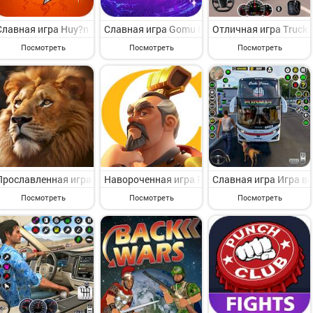
Славная игра Huy?n Tho?i Nh?n Gi? на Андроид - представляющая 
Славная игра Gomu Huy?n Tho?i на Андроид
Отличная игра Truck 
Посмотреть
Посмотреть
Посмотреть
Прославленная игра Beast Lord - ??? ?????? на Андроид - симпатич
Навороченная игра Rise of Kingdoms - Gamo
Славная игра Игра в
Посмотреть
Посмотреть
Посмотреть