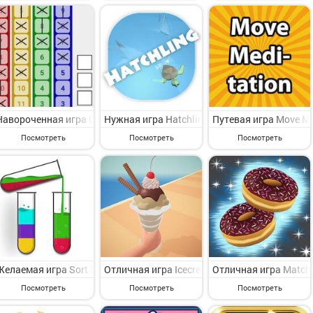
Навороченная игра Qwixxotic на Андроид - увлекательная казуальн
Нужная игра Hatchling на Андроид - интере
Путевая игра Move M
Посмотреть
Посмотреть
Посмотреть
Желаемая игра Sort Puzzle-акварельный пазл на Андроид - интерес
Отличная игра Icecream Stack на Андроид -
Отличная игра Matchi
Посмотреть
Посмотреть
Посмотреть