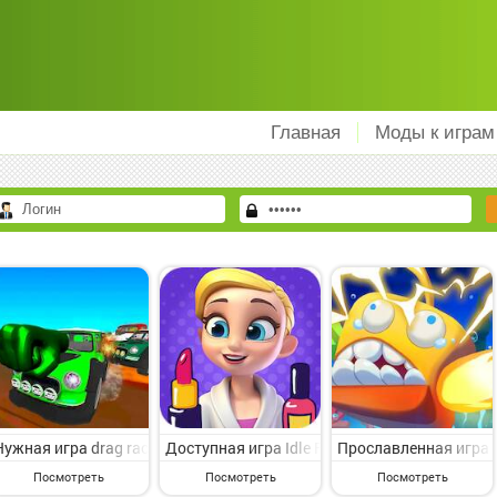
Главная
Моды к играм
Нужная игра drag racer car -power machines на Андроид - симпати
Доступная игра Idle Fashion Eye: Beauty Sa
Прославленная игра 
Посмотреть
Посмотреть
Посмотреть