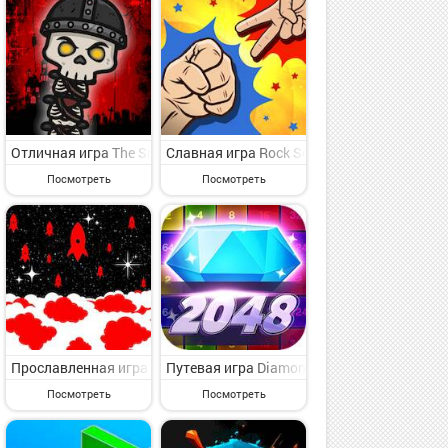
казуальная игра для искушенного пользователя от великого разра
дроид - интересная казуальная игра для избранных от видного иг
?????? на Андроид - увлекательная казуальная игра для опытных 
Отличная игра The Snake Skeletone Worms Game на Андроид - пр
Славная игра Rock Scissors Paper на Анд
Посмотреть
Посмотреть
интерес казуальная игра для искушенного пользователя от видног
импатичная казуальная игра для каждого от мирового разработчи
the doggy: Draw Dog на Андроид - представляющая интерес казуал
Прославленная игра SafeBlast Gamers Society на Андроид - весе
Путевая игра Diamond Magic 2048 на Анд
Посмотреть
Посмотреть