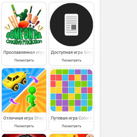
ая игра для опытных игроков от славного владельца марки Trojan
сная казуальная игра для избранных от славного владельца марки 
editation на Андроид - представляющая интерес казуальная игра 
Прославленная игра Come On Da на Андроид - симпатичная казуа
Доступная игра Simple Rock Paper Scisso
Посмотреть
Посмотреть
ная казуальная игра для избранных от мирового группы независим
 представляющая интерес казуальная игра для искушенного пользо
ng Pairs - Memory Game на Андроид - симпатичная казуальная игр
Отличная игра Shape Change - Transform Race на Андроид - вес
Путевая игра Color Flood на Андроид - у
Посмотреть
Посмотреть