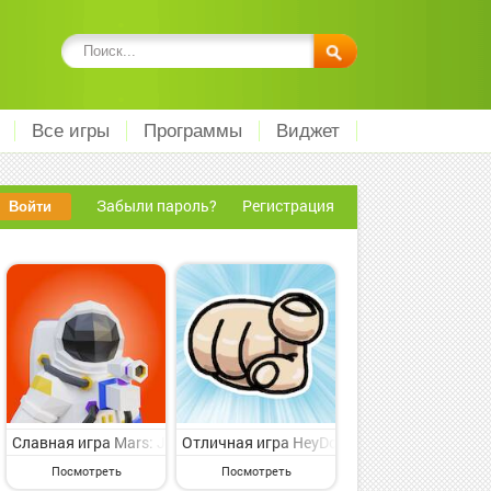
Все игры
Программы
Виджет
Забыли пароль?
Регистрация
чная казуальная игра для каждого от видного разработчика High T
lon на Андроид - интересная казуальная игра для избранных от вел
Bump Ball:Ad-only version на Андроид - интересная казуальная и
Славная игра Mars: Jetpack Space Odyssey на Андроид - предст
Отличная игра HeyDooon на Андроид - пр
Посмотреть
Посмотреть