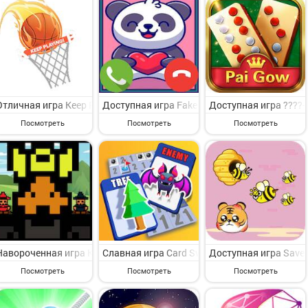
Отличная игра Keep Playing на Андроид - представляющая интерес 
Доступная игра Fake Call Panda Game на Ан
Доступная игра ????-
Посмотреть
Посмотреть
Посмотреть
Навороченная игра Kingdom Crusher на Андроид - представляющая 
Славная игра Card Sweeping на Андроид - с
Доступная игра Save 
Посмотреть
Посмотреть
Посмотреть