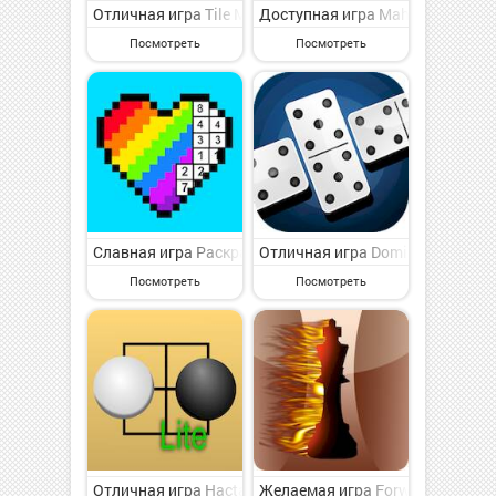
Отличная игра Tile Match-Triple Tile Master на Андр
Доступная игра Mahjong: Secret
Посмотреть
Посмотреть
Славная игра Раскраска АСМР! на Андроид - увлекате
Отличная игра Dominos Game Cl
Посмотреть
Посмотреть
Отличная игра Hactar Go Lite на Андроид - симпатич
Желаемая игра Forward Chess -