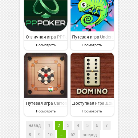
Отличная игра PPPoker–Покер хостинг на Андроид - 
Путевая игра Undercover: Забы
Посмотреть
Посмотреть
Путевая игра Carrom Board Offline на Андроид - пре
Доступная игра Домино онлайн:
Посмотреть
Посмотреть
назад
1
2
3
4
5
6
7
8
9
10
...
62
вперед