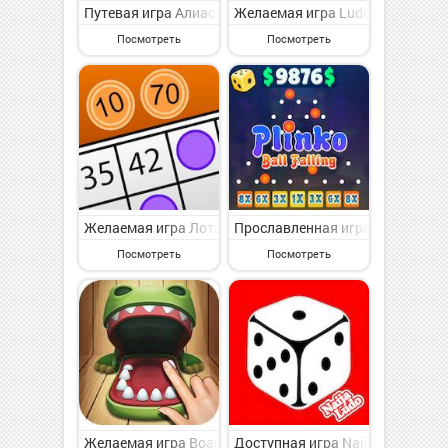
Путевая игра Алиас на Андроид - симпатичная настол
Желаемая игра Ludo offline на
Посмотреть
Посмотреть
Желаемая игра Лото Онлайн на Андроид - представля
Прославленная игра Plinko : Ba
Посмотреть
Посмотреть
Желаемая игра Board World - All in one game на Анд
Доступная игра Naija Ludo на 